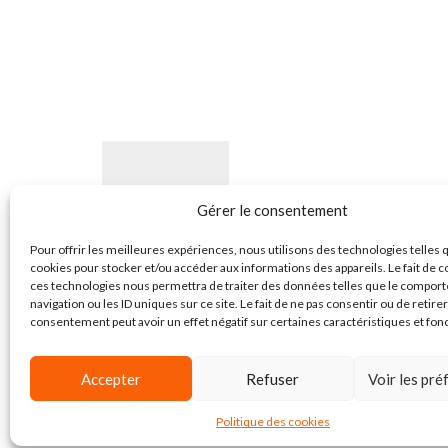
Gérer le consentement
Pour offrir les meilleures expériences, nous utilisons des technologies telles 
50 rue du chateau - 02810 Torcy en Valois - France
cookies pour stocker et/ou accéder aux informations des appareils. Le fait de c
ces technologies nous permettra de traiter des données telles que le compor
Contactez - Nous
navigation ou les ID uniques sur ce site. Le fait de ne pas consentir ou de retire
consentement peut avoir un effet négatif sur certaines caractéristiques et fon
Qui sommes-nous ?
Accepter
Refuser
Voir les pr
Copyright © 2020 DMB Machine – RCS 352 219 257 - Tous droits rés
Politique des cookies