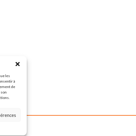
que les
onsentir à
tement de
r son
ctions.
éférences
ervés