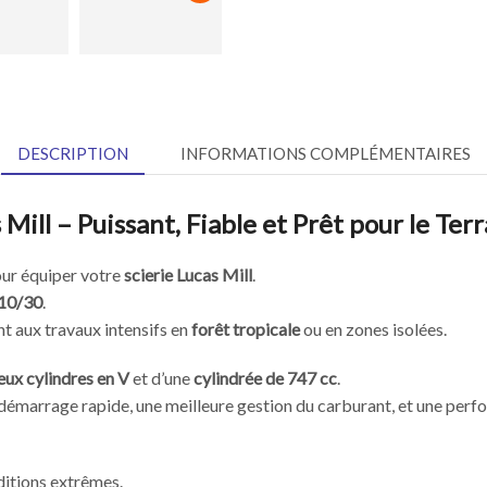
DESCRIPTION
INFORMATIONS COMPLÉMENTAIRES
ill – Puissant, Fiable et Prêt pour le Terr
our équiper votre
scierie Lucas Mill
.
 10/30
.
nt aux travaux intensifs en
forêt tropicale
ou en zones isolées.
eux cylindres en V
et d’une
cylindrée de 747 cc
.
démarrage rapide, une meilleure gestion du carburant, et une per
itions extrêmes.