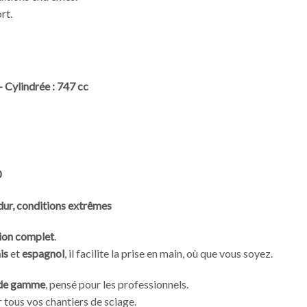
rt.
 –
Cylindrée : 747 cc
0
dur, conditions extrêmes
tion complet
.
is
et
espagnol
, il facilite la prise en main, où que vous soyez.
 de gamme
, pensé pour les professionnels.
 tous vos chantiers de sciage.