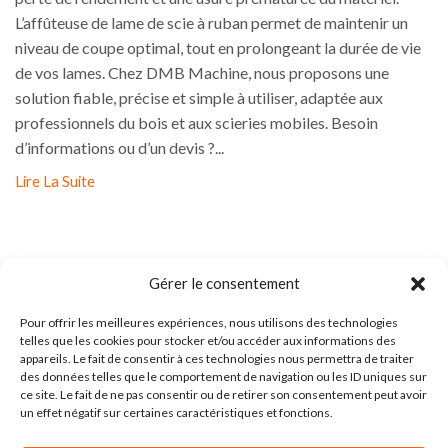
L’affûteuse de lame de scie à ruban permet de maintenir un
niveau de coupe optimal, tout en prolongeant la durée de vie
de vos lames. Chez DMB Machine, nous proposons une
solution fiable, précise et simple à utiliser, adaptée aux
professionnels du bois et aux scieries mobiles. Besoin
d’informations ou d’un devis ?...
Lire La Suite
Gérer le consentement
Pour offrir les meilleures expériences, nous utilisons des technologies
telles que les cookies pour stocker et/ou accéder aux informations des
appareils. Le fait de consentir à ces technologies nous permettra de traiter
des données telles que le comportement de navigation ou les ID uniques sur
ce site. Le fait de ne pas consentir ou de retirer son consentement peut avoir
50 rue du chateau - 02810 Torcy en Valois - France
un effet négatif sur certaines caractéristiques et fonctions.
Contactez - Nous